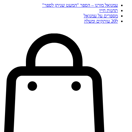
עמנואל מורנו – הספר "המעט שניתן לספר"
תחנות חייו
מספרים על עמנואל
ל20 עותקים ומעלה